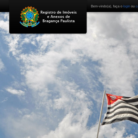
Bem-vindo(a), faça o
login
ou
c