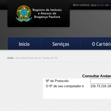
Bem-vindo(a), faça o
login
ou
c
Início
Serviços
O Cartóri
Início
› Consulta Protocolo de Títulos de TD
Consultar Andam
Nº do Protocolo:
O IP de seu computador é
216.73.216.19