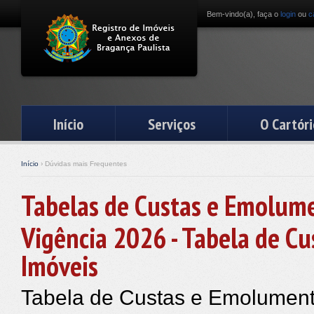
Bem-vindo(a), faça o
login
ou
c
Início
Serviços
O Cartóri
Início
› Dúvidas mais Frequentes
Tabelas de Custas e Emolum
Vigência 2026 - Tabela de Cu
Imóveis
Tabela de Custas e Emolumento