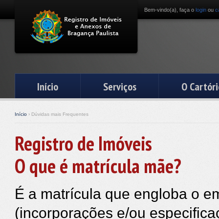
Bem-vindo(a), faça o
login
ou
c
Início
Serviços
O Cartóri
Início
› Dúvidas mais Frequentes
Registro de Imóveis
O que é matrícula mãe?
É a matrícula que engloba o 
(incorporações e/ou especific