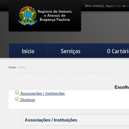
Bem-vindo(a), faça o
login
ou
c
Início
Serviços
O Cartóri
Início
› Links
Escolha
Associações / Instituições
Diversos
Associações / Instituições